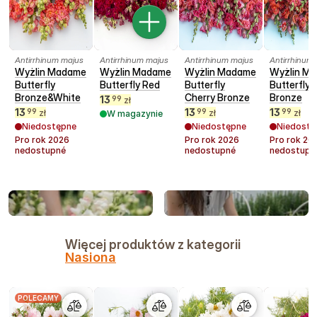
Antirrhinum majus
Antirrhinum majus
Antirrhinum majus
Antirrhinum
Wyżlin Madame
Wyżlin Madame
Wyżlin Madame
Wyżlin M
Butterfly
Butterfly Red
Butterfly
Butterfly
Bronze&White
Cherry Bronze
Bronze
13
99
zł
13
13
13
99
99
99
zł
zł
zł
W magazynie
Niedostępne
Niedostępne
Niedostę
Pro rok
2026
Pro rok
2026
Pro rok
20
nedostupné
nedostupné
nedostupn
Więcej produktów z kategorii
Nasiona
POLECAMY