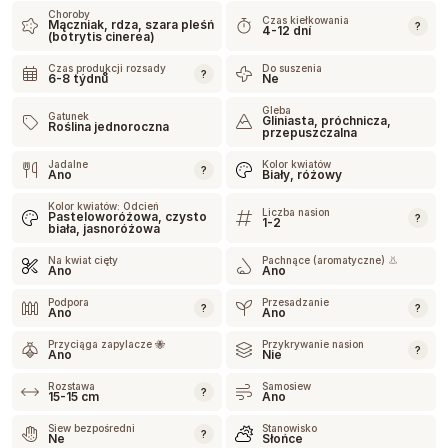
Choroby
Czas kiełkowania
Mączniak, rdza, szara pleśń
?
4-12 dní
(botrytis cinerea)
Czas produkcji rozsady
Do suszenia
?
6-8 týdnů
Ne
Gleba
Gatunek
Gliniasta, próchnicza,
Roślina jednoroczna
przepuszczalna
Jadalne
Kolor kwiatów
?
Ano
Biały, różowy
Kolor kwiatów: Odcień
Liczba nasion
Pasteloworóżowa, czysto
?
1-2
biała, jasnoróżowa
Na kwiat cięty
Pachnące (aromatyczne) 👃
Ano
Ano
Podpora
Przesadzanie
?
?
Ano
Ano
Przyciąga zapylacze 🐝
Przykrywanie nasion
?
Ano
Nie
Rozstawa
Samosiew
?
15-15 cm
Ano
Siew bezpośredni
Stanowisko
?
Ne
Słońce