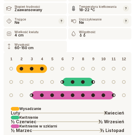
Stopień trudności
Temperatura kiełkowania
?
Zaawansowany
18-22 °C
Trujące
Uszczykiwanie
?
?
Ne
Ne
Wielkość kwiatu
Wilgotność
4 cm
💧💧
Wysokość
60-150 cm
1
2
3
4
5
6
7
8
9
10
11
12
Wysadzanie
Luty
Kwiecień
Kwitnienie
½ Czerwiec
½ Wrzesień
Kwitnienie w szklarni
½ Marzec
½ Listopad