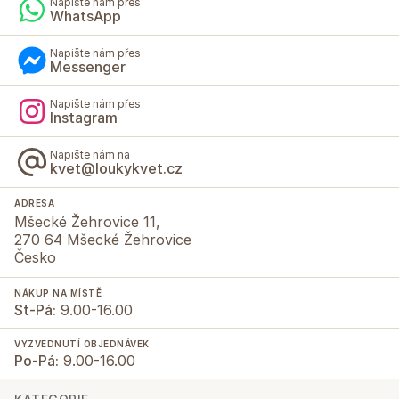
Napište nám přes
WhatsApp
Napište nám přes
Messenger
Napište nám přes
Instagram
Napište nám na
kvet@loukykvet.cz
ADRESA
Mšecké Žehrovice 11,
270 64 Mšecké Žehrovice
Česko
NÁKUP NA MÍSTĚ
St-Pá:
9.00-16.00
VYZVEDNUTÍ OBJEDNÁVEK
Po-Pá:
9.00-16.00