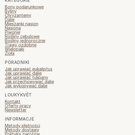
KATEGORIE
Bony podarunkowe
Byliny
Chryzantemy
Dalie
Mieszanki nasion
Nasiona
Piwonie
Rośliny cebulowe
Rośliny jednoroczne
Trawy ozdobne
Wielopaki
Zioła
PORADNIKI
Jak uprawiać eukaliptus
Jak uprawiać dalie
Jak uprawiać tulipany
Jak przechowywać dalie
Jak wykopywać dalie
LOUKYKVĚT
Kontakt
Oferty pracy
Newsletter
INFORMACJE
Metody płatności
Metody dostawy
Polityka zwrotów