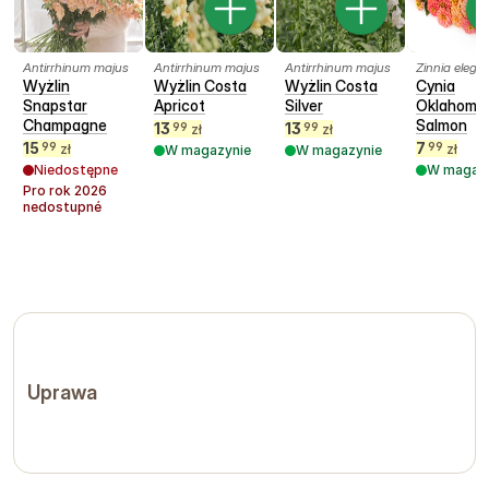
Antirrhinum majus
Antirrhinum majus
Antirrhinum majus
Zinnia elega
Wyżlin
Wyżlin Costa
Wyżlin Costa
Cynia
Snapstar
Apricot
Silver
Oklahoma
Champagne
Salmon
13
13
99
99
zł
zł
15
7
99
99
zł
zł
W magazynie
W magazynie
Niedostępne
W magaz
Pro rok
2026
nedostupné
Uprawa