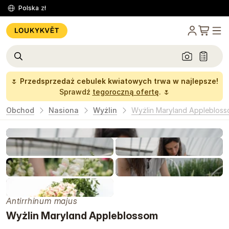
Polska
zł
🌷
Przedsprzedaż cebulek kwiatowych trwa w najlepsze!
Sprawdź
tegoroczną ofertę
. 🌷
Obchod
Nasiona
Wyżlin
Wyżlin Maryland Appleblos
Antirrhinum majus
Wyżlin Maryland Appleblossom