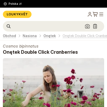
Polska
zł
Obchod
Nasiona
Onętek
Onętek Double Click Cranbe
Cosmos bipinnatus
Onętek Double Click Cranberries