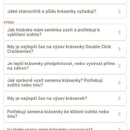
Jaké stanoviště a půdu krásenky vyžadují?
VÝSEV
Jak hluboko mám semínka zasít a potřebují k
vyklíčení světlo?
Kdy je nejlepší čas na výsev krásenky Double Click
Cranberries?
Je lepší krásenky předpěstovat, nebo vysévat přímo
na záhon?
Jak správně vysít semena krásenky? Potřebují
světlo nebo tmu?
Kdy je nejlepší čas na výsev krásenek?
Potřebují semena krásenky ke klíčení světlo nebo
tmu?
V jakém sponu mám krásenky vysazovat?