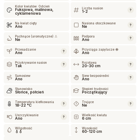
Kolor kwiatów: Odcień
Liczba nasion
Fuksjowa, malinowa,
?
1-2
cyklamenowa
Na kwiat cięty
Nasiona otoczkowane
?
Ano
Ne
Pachnące (aromatyczne) 👃
Podpora
?
Ne
Ano
Przesadzanie
Przyciąga zapylacze 🐝
?
Ano
Ano
Przykrywanie nasion
Rozstawa
?
?
Tak
20-30 cm
Samosiew
Siew bezpośredni
?
Ano
Ano
Stanowisko
Stopień trudności
Słońce, półcień
Początkujący
Temperatura kiełkowania
Trujące
?
?
18-22 °C
Ne
Uszczykiwanie
Wielkość kwiatu
?
Ano
6 cm
Wilgotność
Wysokość
💧💧
60-120 cm