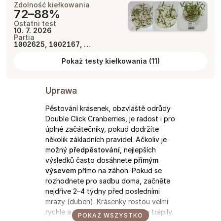
Zdolność kiełkowania
72–88%
Ostatni test
10. 7. 2026
Partia
,
, …
1002625
1002167
Pokaż testy kiełkowania
(
11
)
Uprawa
Pěstování krásenek, obzvláště odrůdy
Double Click Cranberries, je radost i pro
úplné začátečníky, pokud dodržíte
několik základních pravidel. Ačkoliv je
možný
předpěstování
, nejlepších
výsledků často dosáhnete
přímým
výsevem
přímo na záhon. Pokud se
rozhodnete pro sadbu doma, začněte
nejdříve 2–4 týdny před posledními
mrazy (duben). Krásenky rostou velmi
rychle a v malém prostoru by se trápily.
POKAŻ WSZYSTKO