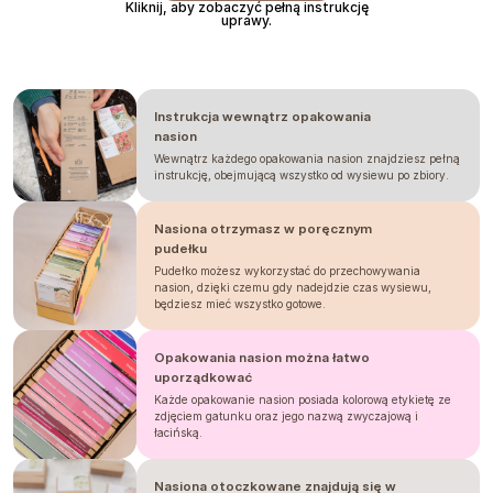
Semena vysejte do hloubky a
zakryjte
Kliknij, aby zobaczyć pełną instrukcję
uprawy.
substrátem
, jelikož ke klíčení potřebují
tmu a vlhko. Ideální teplota pro klíčení je
18–22 °C a první klíčky uvidíte už za 4–8
dní. Při výsevu přímo ven počkejte až
Instrukcja wewnątrz opakowania
na
květen
, kdy pomine riziko mrazíků a
nasion
půda se prohřeje.
Wewnątrz każdego opakowania nasion znajdziesz pełną
instrukcję, obejmującą wszystko od wysiewu po zbiory.
Jedním z nejdůležitějších kroků pro
bohatou úrodu květů je
zaštipování
.
Nasiona otrzymasz w poręcznym
Jakmile rostlina dosáhne výšky asi 30
pudełku
cm nebo má 3–4 páry pravých listů,
Pudełko możesz wykorzystać do przechowywania
nebojte se uštípnout vrcholový výhon.
nasion, dzięki czemu gdy nadejdzie czas wysiewu,
Tento zásah podpoří větvení a zajistí,
będziesz mieć wszystko gotowe.
že jedna rostlina vyprodukuje nejméně
12 stonků plných poloplných až plných
Opakowania nasion można łatwo
květů v nádherném magentovém
uporządkować
odstínu. Vzhledem k tomu, že tato
Każde opakowanie nasion posiada kolorową etykietę ze
odrůda dorůstá výšky 60–120 cm, je
zdjęciem gatunku oraz jego nazwą zwyczajową i
łacińską.
nezbytná
opora
. Můžete natáhnout
podpůrnou síť nebo rostliny vyvázat k
Nasiona otoczkowane znajdują się w
provázku podél záhonu, aby se ve