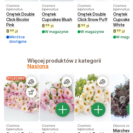
Cosmos
Cosmos
Cosmos
Cosmos
bipinnatus
bipinnatus
bipinnatus
bipinnatus
Onętek Double
Onętek
Onętek Double
Onętek
Click Bicolor
Cupcakes Blush
Click Snow Puff
Cupcakes
Pink
White
8
8
99
99
zł
zł
8
8
99
99
zł
zł
W magazynie
W magazynie
Wkrótce
W magaz
dostępne
Więcej produktów z kategorii
Nasiona
POLECAMY
Cosmos
Cosmos
Cosmos
Daucus caro
bipinnatus
bipinnatus
bipinnatus
Marchew