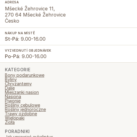
ADRESA
Mšecké Žehrovice 11,
270 64 Mšecké Žehrovice
Česko
NÁKUP NA MÍSTĚ
St-Pá:
9.00-16.00
VYZVEDNUTÍ OBJEDNÁVEK
Po-Pá:
9.00-16.00
KATEGORIE
Bony podarunkowe
Byliny
Chryzantemy
Dalie
Mieszanki nasion
Nasiona
Piwonie
Rośliny cebulowe
Rośliny jednoroczne
Trawy ozdobne
Wielopaki
Zioła
PORADNIKI
Jak uprawiać eukaliptus