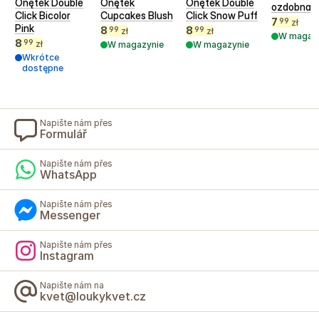
Onętek Double
Onętek
Onętek Double
ozdobna 
Click Bicolor
Cupcakes Blush
Click Snow Puff
7
99
zł
Pink
8
8
99
99
zł
zł
W magaz
8
99
zł
W magazynie
W magazynie
Wkrótce
dostępne
Napište nám přes
Formulář
Napište nám přes
WhatsApp
Napište nám přes
Messenger
Napište nám přes
Instagram
Napište nám na
kvet@loukykvet.cz