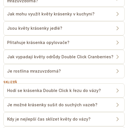
mrazuvzdorná?
Jak mohu využít květy krásenky v kuchyni?
Jsou květy krásenky jedlé?
Přitahuje krásenka opylovače?
Jak vypadají květy odrůdy Double Click Cranberries?
Je rostlina mrazuvzdorná?
SKLIZEŇ
Hodí se krásenka Double Click k řezu do vázy?
Je možné krásenky sušit do suchých vazeb?
Kdy je nejlepší čas sklízet květy do vázy?