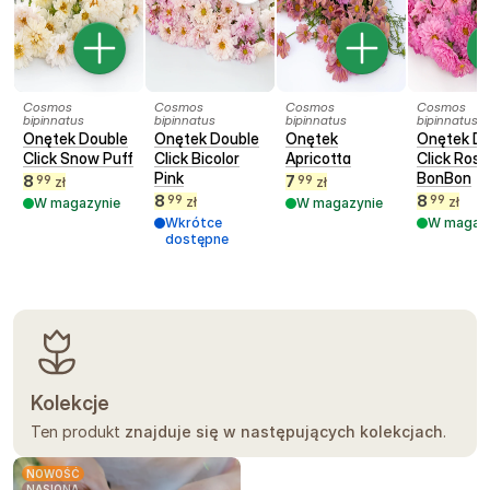
Cosmos
Cosmos
Cosmos
Cosmos
bipinnatus
bipinnatus
bipinnatus
bipinnatus
Onętek Double
Onętek Double
Onętek
Onętek Do
Click Snow Puff
Click Bicolor
Apricotta
Click Rose
Pink
BonBon
8
7
99
99
zł
zł
8
8
99
99
zł
zł
W magazynie
W magazynie
Wkrótce
W magaz
dostępne
Kolekcje
Ten produkt
znajduje się w następujących kolekcjach
.
NOWOŚĆ
NASIONA