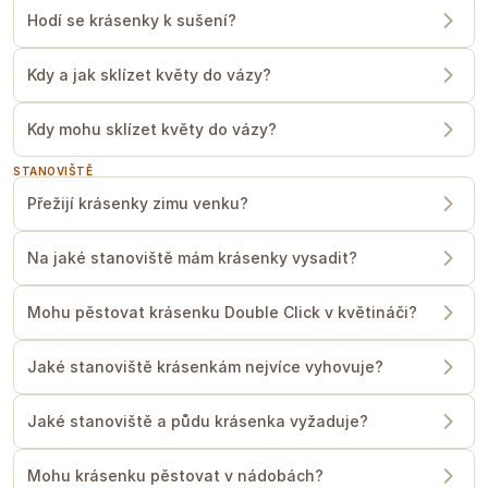
Hodí se krásenky k sušení?
Kdy a jak sklízet květy do vázy?
Kdy mohu sklízet květy do vázy?
STANOVIŠTĚ
Přežijí krásenky zimu venku?
Na jaké stanoviště mám krásenky vysadit?
Mohu pěstovat krásenku Double Click v květináči?
Jaké stanoviště krásenkám nejvíce vyhovuje?
Jaké stanoviště a půdu krásenka vyžaduje?
Mohu krásenku pěstovat v nádobách?