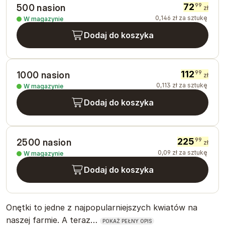
72
99
500 nasion
zł
0
,
146
zł
za sztukę
W magazynie
Dodaj do koszyka
112
99
1000 nasion
zł
0
,
113
zł
za sztukę
W magazynie
Dodaj do koszyka
225
99
2500 nasion
zł
0
,
09
zł
za sztukę
W magazynie
Dodaj do koszyka
Onętki to jedne z najpopularniejszych kwiatów na
naszej farmie. A teraz…
POKAŻ PEŁNY OPIS