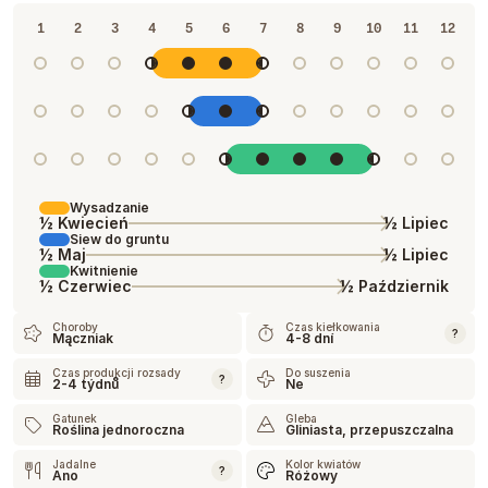
1
2
3
4
5
6
7
8
9
10
11
12
Wysadzanie
½ Kwiecień
½ Lipiec
Siew do gruntu
½ Maj
½ Lipiec
Kwitnienie
½ Czerwiec
½ Październik
Choroby
Czas kiełkowania
?
Mączniak
4-8 dní
Czas produkcji rozsady
Do suszenia
?
2-4 týdnů
Ne
Gatunek
Gleba
Roślina jednoroczna
Gliniasta, przepuszczalna
Jadalne
Kolor kwiatów
?
Ano
Różowy