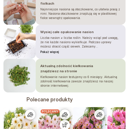
fiolkach
větru a dešti nepolámaly.
Najmniejsze nasiona są otoczkowane, co ułatwia pracę z
nimi. Nasiona otoczkowane znajdują się w plastikowej
Krásenky milují slunce a propustnou,
fiolce wewnątrz opakowania.
hlinitou půdu. Vysazujte je do sponu
20–30 cm
. Nesázejte je příliš hustě,
Wysiej całe opakowanie nasion
abyste zajistili proudění vzduchu a
Liczba nasion ≠ liczba roślin. Należy wziąć pod uwagę,
předešli padlí, na které mohou být
że nie każde nasiono wykiełkuje. Podczas uprawy
náchylné. Květy sklízejte, když jsou
możesz stracić część siewek. Zalecamy...
Pokaż więcej
částečně otevřené, ale střed je ještě
pevný. Pravidelný řez navíc stimuluje
rostlinu k tvorbě nových poupat až do
Aktualną zdolność kiełkowania
září. Květy jsou
znajdziesz na stronie
jedlé
, takže jimi můžete
ozdobit letní saláty nebo dezerty, a
Kiełkowanie nasion testujemy co 6 miesięcy. Aktualną
zdolność kiełkowania zawsze znajdziesz na naszej
navíc do zahrady přilákají spoustu včel
stronie internetowej.
a dalších opylovačů.
Podane informacje opierają się na naszym
Polecane produkty
doświadczeniu, prosimy traktować je jedynie jako
wskazówki. Terminy mogą się różnić w zależności od
pory roku, klimatu, lokalizacji, dat siewu i
przesadzania, a także warunków panujących w
POLECAMY
szklarni. Zawsze zalecamy przetestowanie, jak
roślina radzi sobie w Twoich warunkach. Prosimy nie
traktować tego jako gwarancji.