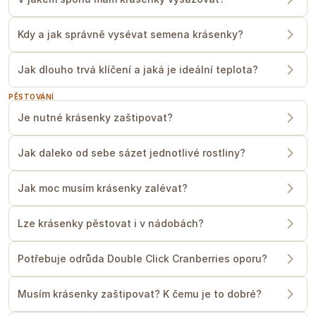
Kdy a jak správně vysévat semena krásenky?
Jak dlouho trvá klíčení a jaká je ideální teplota?
PĚSTOVÁNÍ
Je nutné krásenky zaštipovat?
Jak daleko od sebe sázet jednotlivé rostliny?
Jak moc musím krásenky zalévat?
Lze krásenky pěstovat i v nádobách?
Potřebuje odrůda Double Click Cranberries oporu?
Musím krásenky zaštipovat? K čemu je to dobré?