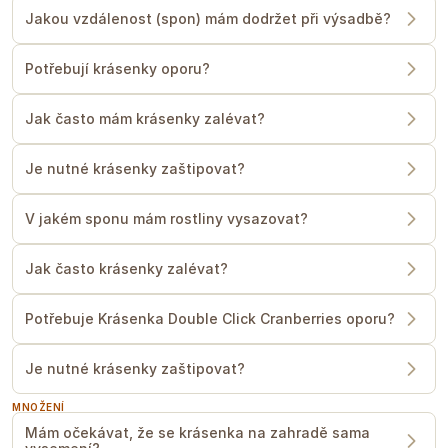
Jakou vzdálenost (spon) mám dodržet při výsadbě?
Potřebují krásenky oporu?
Jak často mám krásenky zalévat?
Je nutné krásenky zaštipovat?
V jakém sponu mám rostliny vysazovat?
Jak často krásenky zalévat?
Potřebuje Krásenka Double Click Cranberries oporu?
Je nutné krásenky zaštipovat?
MNOŽENÍ
Mám očekávat, že se krásenka na zahradě sama