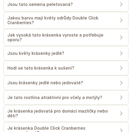
Jsou tato semena peletovaná?
Jakou barvu mají květy odrůdy Double Click
Cranberries?
Jak vysoká tato krásenka vyroste a potřebuje
oporu?
Jsou květy krásenky jedlé?
Hodí se tato krásenka k sušení?
Jsou krásenky jedlé nebo jedovaté?
Je tato rostlina atraktivní pro včely a motýly?
Je krásenka jedovatá pro domácí mazlíčky nebo
děti?
Je krásenka Double Click Cranberries