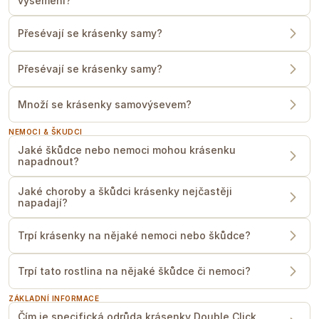
vysemení?
Přesévají se krásenky samy?
Přesévají se krásenky samy?
Množí se krásenky samovýsevem?
NEMOCI & ŠKUDCI
Jaké škůdce nebo nemoci mohou krásenku
napadnout?
Jaké choroby a škůdci krásenky nejčastěji
napadají?
Trpí krásenky na nějaké nemoci nebo škůdce?
Trpí tato rostlina na nějaké škůdce či nemoci?
ZÁKLADNÍ INFORMACE
Čím je specifická odrůda krásenky Double Click