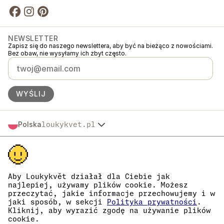
NEWSLETTER
Zapisz się do naszego newslettera, aby być na bieżąco z nowościami.
Bez obaw, nie wysyłamy ich zbyt często.
WYŚLIJ
Polska
loukykvet.pl
Česko
© 2016 →
2026
Loukykvět s.r.o.
Slovensko
Loukykvět s.r.o. jest zarejestrowana w Rejestrze Handlowym Sądu
Österreich
Miejskiego w Pradze, sekcja C, akta 268616.
Deutschland
Jesteśmy uczestnikami systemu zbiórki i recyklingu odpadów
France
opakowaniowych EKO-KOM pod numerem EKF00180493.
Aby Loukykvět działał dla Ciebie jak
Do wydawania paszportów roślin używamy numeru rejestracyjnego
najlepiej, używamy plików cookie. Możesz
België
0636.
przeczytać, jakie informacje przechowujemy i w
Danmark
Nasz numer rejestracyjny firmy to 05663687, numer VAT to
jaki sposób, w sekcji
Polityka prywatności
.
Eesti
CZ05663687.
Kliknij, aby wyrazić zgodę na używanie plików
Identyfikator skrzynki danych to eng827q.
España
cookie.
Numer EORI to CZ05663687.