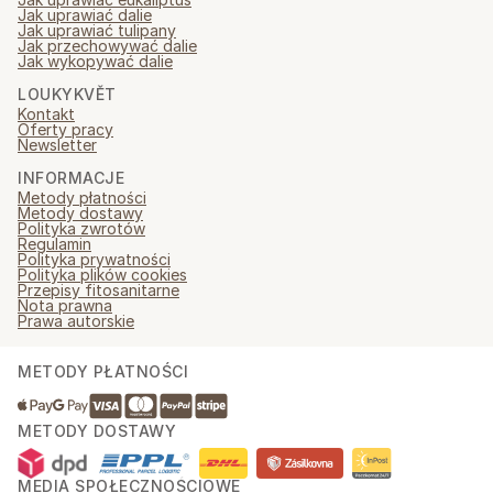
Jak uprawiać dalie
Jak uprawiać tulipany
Jak przechowywać dalie
Jak wykopywać dalie
LOUKYKVĚT
Kontakt
Oferty pracy
Newsletter
INFORMACJE
Metody płatności
Metody dostawy
Polityka zwrotów
Regulamin
Polityka prywatności
Polityka plików cookies
Przepisy fitosanitarne
Nota prawna
Prawa autorskie
METODY PŁATNOŚCI
METODY DOSTAWY
MEDIA SPOŁECZNOŚCIOWE