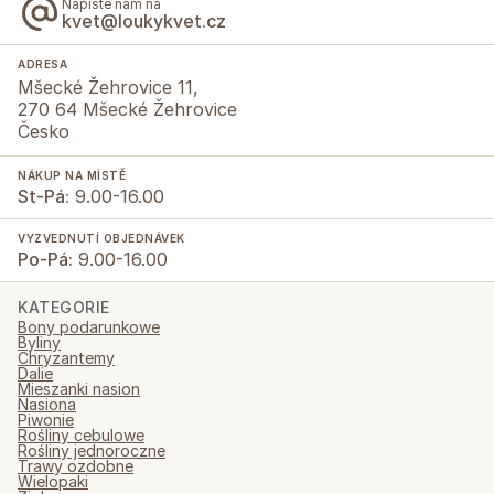
Napište nám na
kvet@loukykvet.cz
ADRESA
Mšecké Žehrovice 11,
270 64 Mšecké Žehrovice
Česko
NÁKUP NA MÍSTĚ
St-Pá:
9.00-16.00
VYZVEDNUTÍ OBJEDNÁVEK
Po-Pá:
9.00-16.00
KATEGORIE
Bony podarunkowe
Byliny
Chryzantemy
Dalie
Mieszanki nasion
Nasiona
Piwonie
Rośliny cebulowe
Rośliny jednoroczne
Trawy ozdobne
Wielopaki