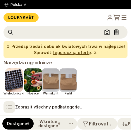
Polska
zł
🌷
Przedsprzedaż cebulek kwiatowych trwa w najlepsze!
Sprawdź
tegoroczną ofertę
. 🌷
Narzędzia ogrodnicze
Wielodoniczki
Nożyce
Wermikulit
Perlit
Zobrazit všechny podkategorie…
Wkrótce
⋯
Filtrovat…
Dostępne
P
0
0
dostępne