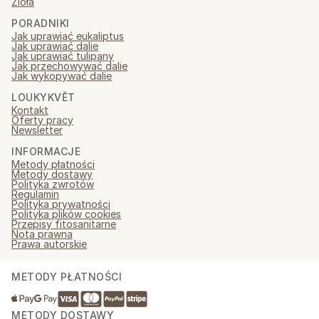
Zioła
PORADNIKI
Jak uprawiać eukaliptus
Jak uprawiać dalie
Jak uprawiać tulipany
Jak przechowywać dalie
Jak wykopywać dalie
LOUKYKVĚT
Kontakt
Oferty pracy
Newsletter
INFORMACJE
Metody płatności
Metody dostawy
Polityka zwrotów
Regulamin
Polityka prywatności
Polityka plików cookies
Przepisy fitosanitarne
Nota prawna
Prawa autorskie
METODY PŁATNOŚCI
METODY DOSTAWY