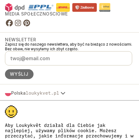
MEDIA SPOŁECZNOŚCIOWE
NEWSLETTER
Zapisz się do naszego newslettera, aby być na bieżąco z nowościami.
Bez obaw, nie wysyłamy ich zbyt często.
WYŚLIJ
Polska
loukykvet.pl
Česko
© 2016 →
2026
Loukykvět s.r.o.
Slovensko
Loukykvět s.r.o. jest zarejestrowana w Rejestrze Handlowym Sądu
Österreich
Miejskiego w Pradze, sekcja C, akta 268616.
Deutschland
Jesteśmy uczestnikami systemu zbiórki i recyklingu odpadów
France
opakowaniowych EKO-KOM pod numerem EKF00180493.
Aby Loukykvět działał dla Ciebie jak
Do wydawania paszportów roślin używamy numeru rejestracyjnego
najlepiej, używamy plików cookie. Możesz
België
0636.
przeczytać, jakie informacje przechowujemy i w
Danmark
Nasz numer rejestracyjny firmy to 05663687, numer VAT to