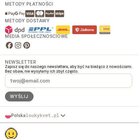
METODY PŁATNOŚCI
METODY DOSTAWY
MEDIA SPOŁECZNOŚCIOWE
NEWSLETTER
Zapisz się do naszego newslettera, aby być na bieżąco z nowościami.
Bez obaw, nie wysyłamy ich zbyt często.
WYŚLIJ
Polska
loukykvet.pl
Česko
© 2016 →
2026
Loukykvět s.r.o.
Slovensko
Loukykvět s.r.o. jest zarejestrowana w Rejestrze Handlowym Sądu
Österreich
Miejskiego w Pradze, sekcja C, akta 268616.