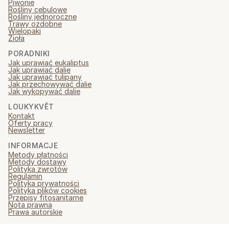
Piwonie
Rośliny cebulowe
Rośliny jednoroczne
Trawy ozdobne
Wielopaki
Zioła
PORADNIKI
Jak uprawiać eukaliptus
Jak uprawiać dalie
Jak uprawiać tulipany
Jak przechowywać dalie
Jak wykopywać dalie
LOUKYKVĚT
Kontakt
Oferty pracy
Newsletter
INFORMACJE
Metody płatności
Metody dostawy
Polityka zwrotów
Regulamin
Polityka prywatności
Polityka plików cookies
Przepisy fitosanitarne
Nota prawna
Prawa autorskie