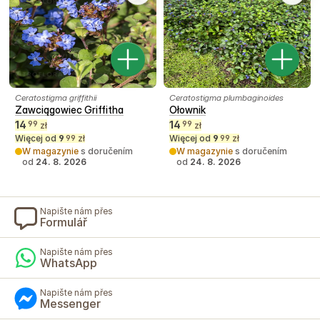
Ceratostigma griffithii
Ceratostigma plumbaginoides
Zawciągowiec Griffitha
Ołownik
14
14
99
99
zł
zł
Więcej od
9
zł
Więcej od
9
zł
99
99
W magazynie
s doručením
W magazynie
s doručením
od
24. 8. 2026
od
24. 8. 2026
Napište nám přes
Formulář
Napište nám přes
WhatsApp
Napište nám přes
Messenger