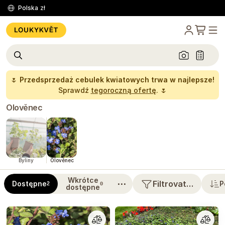
Polska
zł
🌷
Przedsprzedaż cebulek kwiatowych trwa w najlepsze!
Sprawdź
tegoroczną ofertę
. 🌷
Olověnec
Byliny
Olověnec
Wkrótce
⋯
Filtrovat…
Dostępne
P
2
0
dostępne