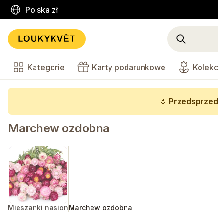
Polska
zł
Kategorie
Karty podarunkowe
Kolekc
🌷
Przedsprzed
Marchew ozdobna
Mieszanki nasion
Marchew ozdobna