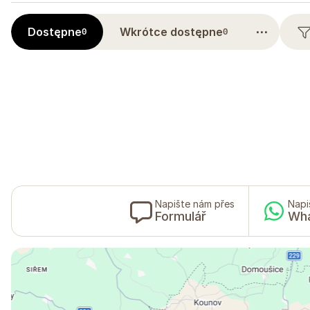
⋯
Dostępne
Wkrótce dostępne
0
0
Napište nám přes
Napi
Formulář
Wh