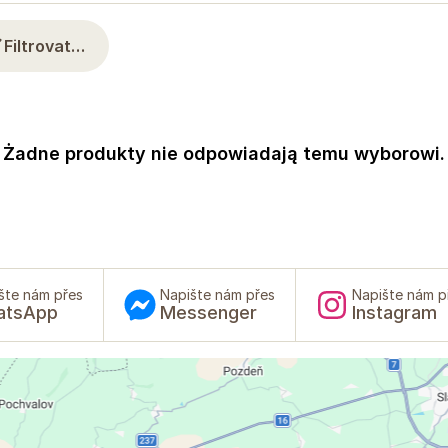
Filtrovat…
Żadne produkty nie odpowiadają temu wyborowi.
šte nám přes
Napište nám přes
Napište nám p
atsApp
Messenger
Instagram