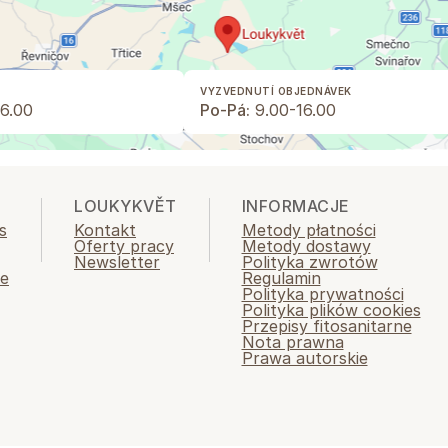
VYZVEDNUTÍ OBJEDNÁVEK
6.00
Po-Pá:
9.00-16.00
LOUKYKVĚT
INFORMACJE
s
Kontakt
Metody płatności
Oferty pracy
Metody dostawy
Newsletter
Polityka zwrotów
ie
Regulamin
Polityka prywatności
Polityka plików cookies
Przepisy fitosanitarne
Nota prawna
Prawa autorskie