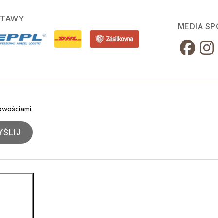
STAWY
MEDIA S
owościami.
ŚLIJ