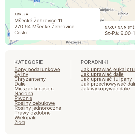
ADRESA
Mšecké Žehrovice 11,
270 64 Mšecké Žehrovice
NÁKUP NA MÍSTĚ
Česko
St-Pá:
9.00-1
KATEGORIE
PORADNIKI
Bony podarunkowe
Jak uprawiać eukaliptu
Byliny
Jak uprawiać dalie
Chryzantemy
Jak uprawiać tulipany
Dalie
Jak przechowywać dal
Mieszanki nasion
Jak wykopywać dalie
Nasiona
Piwonie
Rośliny cebulowe
Rośliny jednoroczne
Trawy ozdobne
Wielopaki
Zioła