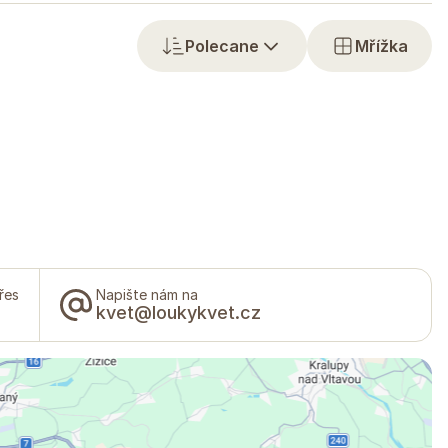
Polecane
Mřížka
řes
Napište nám na
kvet@loukykvet.cz