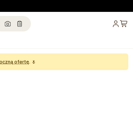
oczną ofertę
. 🌷