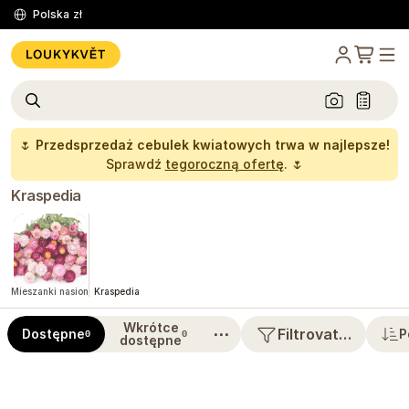
Polska
zł
🌷
Przedsprzedaż cebulek kwiatowych trwa w najlepsze!
Sprawdź
tegoroczną ofertę
. 🌷
Kraspedia
Mieszanki nasion
Kraspedia
Wkrótce
⋯
Filtrovat…
Dostępne
P
0
0
dostępne