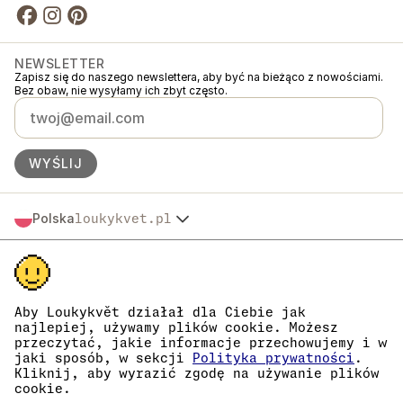
NEWSLETTER
Zapisz się do naszego newslettera, aby być na bieżąco z nowościami.
Bez obaw, nie wysyłamy ich zbyt często.
WYŚLIJ
Polska
loukykvet.pl
Česko
© 2016 →
2026
Loukykvět s.r.o.
Slovensko
Loukykvět s.r.o. jest zarejestrowana w Rejestrze Handlowym Sądu
Österreich
Miejskiego w Pradze, sekcja C, akta 268616.
Deutschland
Jesteśmy uczestnikami systemu zbiórki i recyklingu odpadów
France
opakowaniowych EKO-KOM pod numerem EKF00180493.
Aby Loukykvět działał dla Ciebie jak
Do wydawania paszportów roślin używamy numeru rejestracyjnego
najlepiej, używamy plików cookie. Możesz
België
0636.
przeczytać, jakie informacje przechowujemy i w
Danmark
Nasz numer rejestracyjny firmy to 05663687, numer VAT to
jaki sposób, w sekcji
Polityka prywatności
.
Eesti
CZ05663687.
Kliknij, aby wyrazić zgodę na używanie plików
Identyfikator skrzynki danych to eng827q.
España
cookie.
Numer EORI to CZ05663687.
Suomi