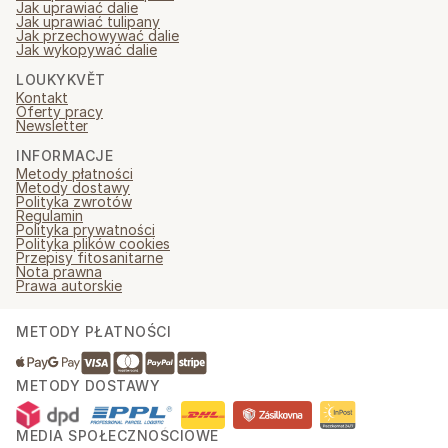
Jak uprawiać dalie
Jak uprawiać tulipany
Jak przechowywać dalie
Jak wykopywać dalie
LOUKYKVĚT
Kontakt
Oferty pracy
Newsletter
INFORMACJE
Metody płatności
Metody dostawy
Polityka zwrotów
Regulamin
Polityka prywatności
Polityka plików cookies
Przepisy fitosanitarne
Nota prawna
Prawa autorskie
METODY PŁATNOŚCI
METODY DOSTAWY
MEDIA SPOŁECZNOŚCIOWE