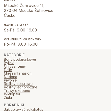
ADRESA
Mšecké Žehrovice 11,
270 64 Mšecké Žehrovice
Česko
NÁKUP NA MÍSTĚ
St-Pá:
9.00-16.00
VYZVEDNUTÍ OBJEDNÁVEK
Po-Pá:
9.00-16.00
KATEGORIE
Bony podarunkowe
Byliny
Chryzantemy
Dalie
Mieszanki nasion
Nasiona
Piwonie
Rośliny cebulowe
Rośliny jednoroczne
Trawy ozdobne
Wielopaki
Zioła
PORADNIKI
Jak uprawiać eukaliptus