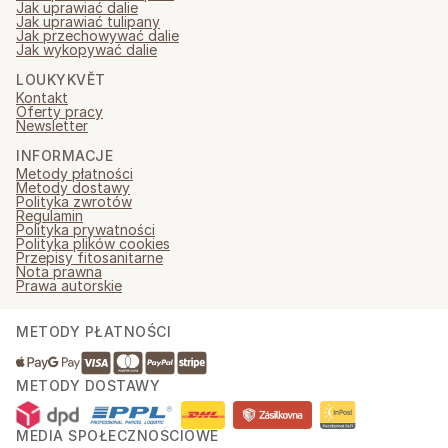
Jak uprawiać dalie
Jak uprawiać tulipany
Jak przechowywać dalie
Jak wykopywać dalie
LOUKYKVĚT
Kontakt
Oferty pracy
Newsletter
INFORMACJE
Metody płatności
Metody dostawy
Polityka zwrotów
Regulamin
Polityka prywatności
Polityka plików cookies
Przepisy fitosanitarne
Nota prawna
Prawa autorskie
METODY PŁATNOŚCI
METODY DOSTAWY
MEDIA SPOŁECZNOŚCIOWE