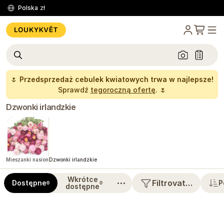
Polska
zł
🌷
Przedsprzedaż cebulek kwiatowych trwa w najlepsze!
Sprawdź
tegoroczną ofertę
. 🌷
Dzwonki irlandzkie
Mieszanki nasion
Dzwonki irlandzkie
Wkrótce
⋯
Filtrovat…
Dostępne
P
0
0
dostępne