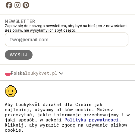
NEWSLETTER
Zapisz się do naszego newslettera, aby być na bieżąco z nowościami.
Bez obaw, nie wysyłamy ich zbyt często.
WYŚLIJ
Polska
loukykvet.pl
Česko
© 2016 →
2026
Loukykvět s.r.o.
Slovensko
Loukykvět s.r.o. jest zarejestrowana w Rejestrze Handlowym Sądu
Österreich
Miejskiego w Pradze, sekcja C, akta 268616.
Deutschland
Jesteśmy uczestnikami systemu zbiórki i recyklingu odpadów
France
opakowaniowych EKO-KOM pod numerem EKF00180493.
Aby Loukykvět działał dla Ciebie jak
Do wydawania paszportów roślin używamy numeru rejestracyjnego
najlepiej, używamy plików cookie. Możesz
België
0636.
przeczytać, jakie informacje przechowujemy i w
Danmark
Nasz numer rejestracyjny firmy to 05663687, numer VAT to
jaki sposób, w sekcji
Polityka prywatności
.
Eesti
CZ05663687.
Kliknij, aby wyrazić zgodę na używanie plików
Identyfikator skrzynki danych to eng827q.
España
cookie.
Numer EORI to CZ05663687.
Suomi