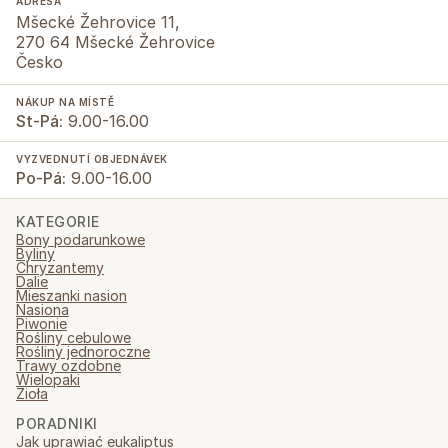
ADRESA
Mšecké Žehrovice 11,
270 64 Mšecké Žehrovice
Česko
NÁKUP NA MÍSTĚ
St-Pá:
9.00-16.00
VYZVEDNUTÍ OBJEDNÁVEK
Po-Pá:
9.00-16.00
KATEGORIE
Bony podarunkowe
Byliny
Chryzantemy
Dalie
Mieszanki nasion
Nasiona
Piwonie
Rośliny cebulowe
Rośliny jednoroczne
Trawy ozdobne
Wielopaki
Zioła
PORADNIKI
Jak uprawiać eukaliptus