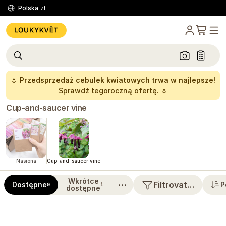
Polska
zł
🌷
Przedsprzedaż cebulek kwiatowych trwa w najlepsze!
Sprawdź
tegoroczną ofertę
. 🌷
Cup-and-saucer vine
Nasiona
Cup-and-saucer vine
Wkrótce
⋯
Filtrovat…
Dostępne
P
0
1
dostępne