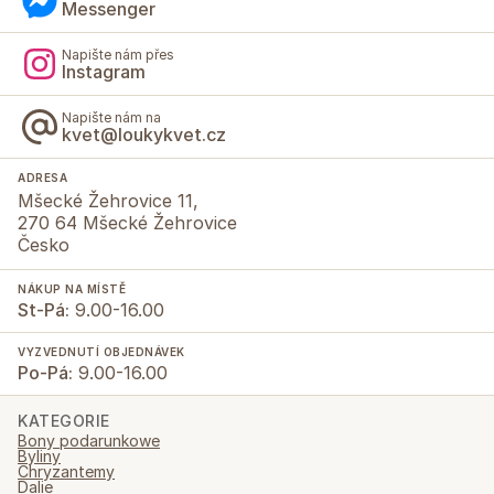
Messenger
Napište nám přes
Instagram
Napište nám na
kvet@loukykvet.cz
ADRESA
Mšecké Žehrovice 11,
270 64 Mšecké Žehrovice
Česko
NÁKUP NA MÍSTĚ
St-Pá:
9.00-16.00
VYZVEDNUTÍ OBJEDNÁVEK
Po-Pá:
9.00-16.00
KATEGORIE
Bony podarunkowe
Byliny
Chryzantemy
Dalie