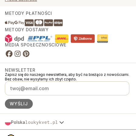
METODY PŁATNOŚCI
METODY DOSTAWY
MEDIA SPOŁECZNOŚCIOWE
NEWSLETTER
Zapisz się do naszego newslettera, aby być na bieżąco z nowościami.
Bez obaw, nie wysyłamy ich zbyt często.
WYŚLIJ
Polska
loukykvet.pl
Česko
© 2016 →
2026
Loukykvět s.r.o.
Slovensko