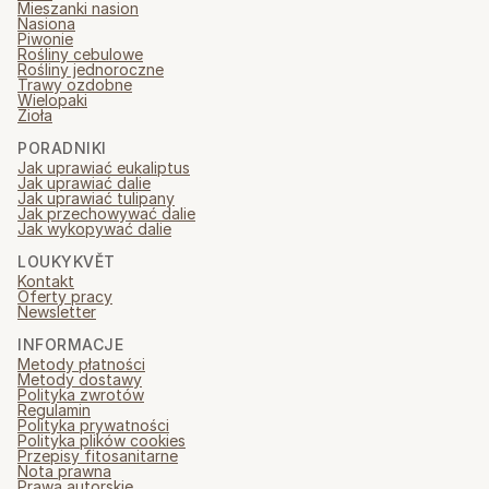
Mieszanki nasion
Nasiona
Piwonie
Rośliny cebulowe
Rośliny jednoroczne
Trawy ozdobne
Wielopaki
Zioła
PORADNIKI
Jak uprawiać eukaliptus
Jak uprawiać dalie
Jak uprawiać tulipany
Jak przechowywać dalie
Jak wykopywać dalie
LOUKYKVĚT
Kontakt
Oferty pracy
Newsletter
INFORMACJE
Metody płatności
Metody dostawy
Polityka zwrotów
Regulamin
Polityka prywatności
Polityka plików cookies
Przepisy fitosanitarne
Nota prawna
Prawa autorskie