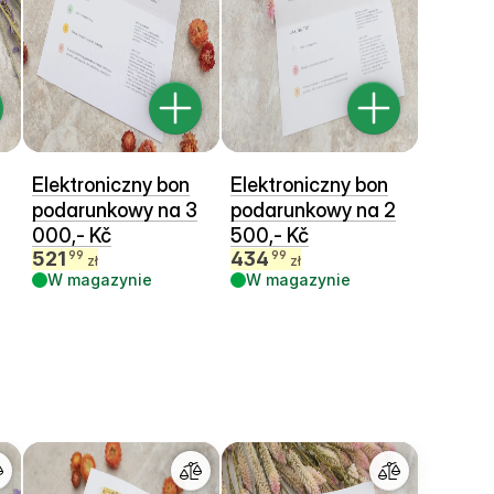
Elektroniczny bon
Elektroniczny bon
podarunkowy na 3
podarunkowy na 2
000,- Kč
500,- Kč
521
434
99
99
zł
zł
W magazynie
W magazynie