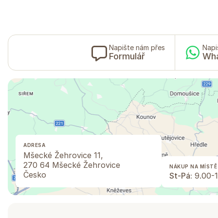
Napište nám přes
Napi
Formulář
Wh
ADRESA
Mšecké Žehrovice 11,
270 64 Mšecké Žehrovice
NÁKUP NA MÍSTĚ
Česko
St-Pá:
9.00-1