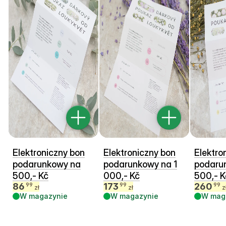
Elektroniczny bon
Elektroniczny bon
Elektro
podarunkowy na
podarunkowy na 1
podaru
500,- Kč
000,- Kč
500,- K
86
173
260
99
99
99
zł
zł
z
W magazynie
W magazynie
W mag