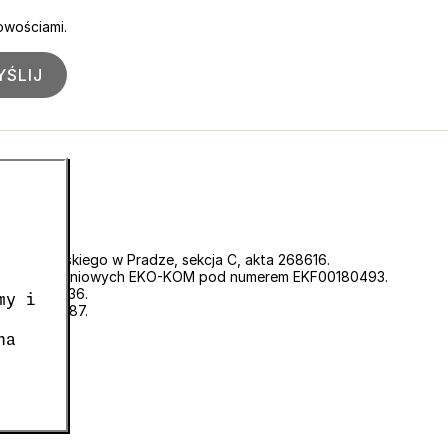
owościami.
ŚLIJ
 Sądu Miejskiego w Pradze, sekcja C, akta 268616.
padów opakowaniowych EKO-KOM pod numerem EKF00180493.
cyjnego 0636.
my i
o CZ05663687.
na