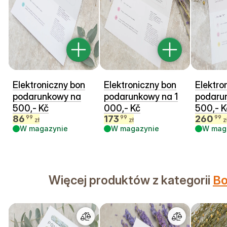
Elektroniczny bon
Elektroniczny bon
Elektro
podarunkowy na
podarunkowy na 1
podaru
500,- Kč
000,- Kč
500,- K
86
173
260
99
99
99
zł
zł
z
W magazynie
W magazynie
W mag
Więcej produktów z kategorii
Bo