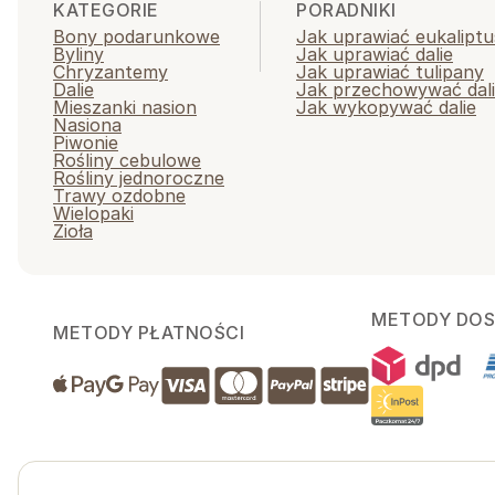
KATEGORIE
PORADNIKI
Bony podarunkowe
Jak uprawiać eukaliptu
Byliny
Jak uprawiać dalie
Chryzantemy
Jak uprawiać tulipany
Dalie
Jak przechowywać dal
Mieszanki nasion
Jak wykopywać dalie
Nasiona
Piwonie
Rośliny cebulowe
Rośliny jednoroczne
Trawy ozdobne
Wielopaki
Zioła
METODY DO
METODY PŁATNOŚCI