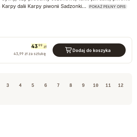
a Karpy dalii Karpy piwonii Sadzonki…
POKAŻ PEŁNY OPIS
43
99
zł
Dodaj do koszyka
43
,
99
zł
za sztukę
3
4
5
6
7
8
9
10
11
12