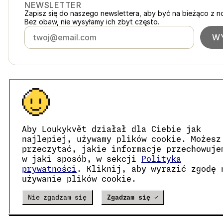
NEWSLETTER
Zapisz się do naszego newslettera, aby być na bieżąco z n
Bez obaw, nie wysyłamy ich zbyt często.
WY
Polska
loukykvet.pl
Česko
loukykvet.cz
Slovensko
loukykvet.sk
© 2016 →
2026
Loukykvět s.r.o.
Österreich
loukykvet.at
Aby Loukykvět działał dla Ciebie jak
Loukykvět s.r.o. jest zarejestrowana w Rejestrze Handlowym
Deutschland
loukykvet.de
Jesteśmy uczestnikami systemu zbiórki i recyklingu od
najlepiej, używamy plików cookie. Możesz
France
Do wydawania paszportów roślin używamy numeru rejestra
loukykvet.fr
przeczytać, jakie informacje przechowuje
Nasz numer rejestracyjny firmy to 05663687, numer VAT t
België
w jaki sposób, w sekcji
Polityka
loukykvet.be
Identyfikator skrzynki danych to eng827q.
prywatności
. Kliknij, aby wyrazić zgodę 
Danmark
loukykvet.dk
Numer EORI to CZ05663687.
używanie plików cookie.
Jesteśmy płatnikami VAT.
Eesti
loukykvet.ee
España
loukykvet.es
Verze
20302
PRODUCTION
Nie zgadzam się
Zgadzam się ✓
Suomi
loukykvet.fi
Magyarország
loukykvet.hu