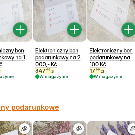
niczny bon
Elektroniczny bon
Elektroniczny bon
nkowy na 1
podarunkowy na 2
podarunkowy na
č
000,- Kč
100 Kč
347
17
99
99
ł
zł
zł
azynie
W magazynie
W magazynie
ny podarunkowe