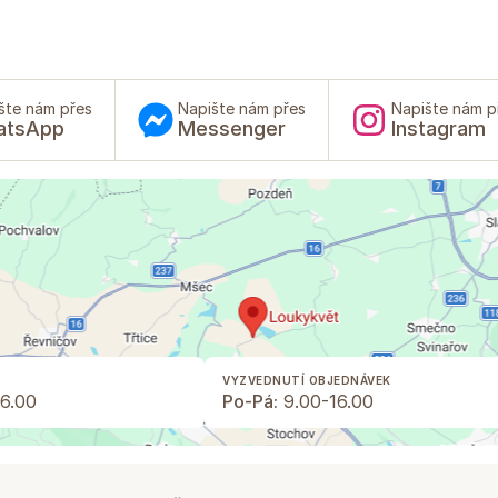
šte nám přes
Napište nám přes
Napište nám p
atsApp
Messenger
Instagram
VYZVEDNUTÍ OBJEDNÁVEK
6.00
Po-Pá:
9.00-16.00