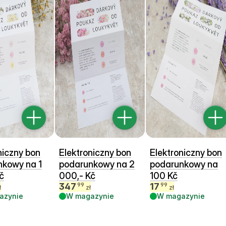
niczny bon
Elektroniczny bon
Elektroniczny bon
nkowy na 1
podarunkowy na 2
podarunkowy na
č
000,- Kč
100 Kč
347
17
99
99
ł
zł
zł
azynie
W magazynie
W magazynie