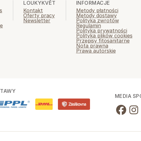
LOUKYKVĚT
INFORMACJE
s
Kontakt
Metody płatności
Oferty pracy
Metody dostawy
Newsletter
Polityka zwrotów
ie
Regulamin
Polityka prywatności
Polityka plików cookies
Przepisy fitosanitarne
Nota prawna
Prawa autorskie
STAWY
MEDIA S