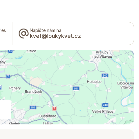
řes
Napište nám na
kvet@loukykvet.cz