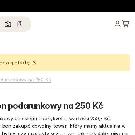
oczną ofertę
. 🌷
odarunkowy na 250 Kč
bon podarunkowy na 250 Kč
kowy do sklepu Loukykvět o wartości 250,- Kč.
bon zakupić dowolny towar, który mamy aktualnie w
 byliny, czy produkty sezonowe, takie jak dalie, piwonie