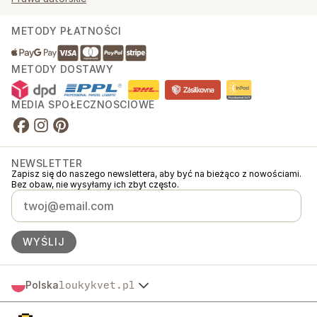
METODY PŁATNOŚCI
METODY DOSTAWY
MEDIA SPOŁECZNOŚCIOWE
NEWSLETTER
Zapisz się do naszego newslettera, aby być na bieżąco z nowościami.
Bez obaw, nie wysyłamy ich zbyt często.
WYŚLIJ
Polska
loukykvet.pl
Česko
© 2016 →
2026
Loukykvět s.r.o.
Slovensko