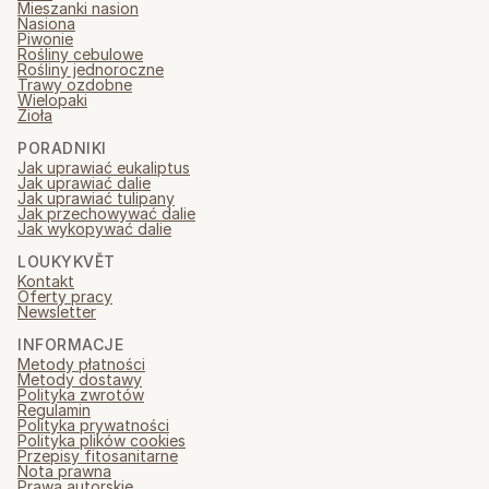
Mieszanki nasion
Nasiona
Piwonie
Rośliny cebulowe
Rośliny jednoroczne
Trawy ozdobne
Wielopaki
Zioła
PORADNIKI
Jak uprawiać eukaliptus
Jak uprawiać dalie
Jak uprawiać tulipany
Jak przechowywać dalie
Jak wykopywać dalie
LOUKYKVĚT
Kontakt
Oferty pracy
Newsletter
INFORMACJE
Metody płatności
Metody dostawy
Polityka zwrotów
Regulamin
Polityka prywatności
Polityka plików cookies
Przepisy fitosanitarne
Nota prawna
Prawa autorskie