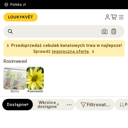
Polska
zł
🌷
Przedsprzedaż cebulek kwiatowych trwa w najlepsze!
Sprawdź
tegoroczną ofertę
. 🌷
Rosinweed
Byliny
Rosinweed
Wkrótce
⋯
Filtrovat…
Dostępne
P
0
0
dostępne