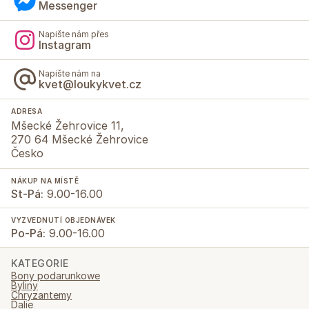
Messenger
Napište nám přes
Instagram
Napište nám na
kvet@loukykvet.cz
ADRESA
Mšecké Žehrovice 11,
270 64 Mšecké Žehrovice
Česko
NÁKUP NA MÍSTĚ
St-Pá:
9.00-16.00
VYZVEDNUTÍ OBJEDNÁVEK
Po-Pá:
9.00-16.00
KATEGORIE
Bony podarunkowe
Byliny
Chryzantemy
Dalie