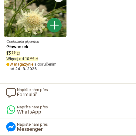
Cephalaria gigantea
Głowaczek
13
99
zł
Więcej od
10
zł
99
W magazynie
s doručením
od
24. 8. 2026
Napište nám přes
Formulář
Napište nám přes
WhatsApp
Napište nám přes
Messenger