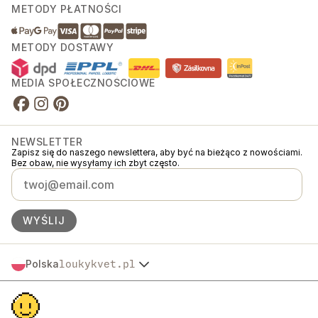
METODY PŁATNOŚCI
METODY DOSTAWY
MEDIA SPOŁECZNOŚCIOWE
NEWSLETTER
Zapisz się do naszego newslettera, aby być na bieżąco z nowościami.
Bez obaw, nie wysyłamy ich zbyt często.
WYŚLIJ
Polska
loukykvet.pl
Česko
© 2016 →
2026
Loukykvět s.r.o.
Slovensko
Loukykvět s.r.o. jest zarejestrowana w Rejestrze Handlowym Sądu
Österreich
Miejskiego w Pradze, sekcja C, akta 268616.