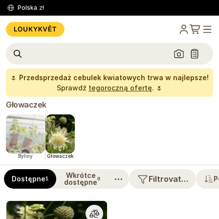
Polska
zł
🌷
Przedsprzedaż cebulek kwiatowych trwa w najlepsze!
Sprawdź
tegoroczną ofertę
. 🌷
Głowaczek
Byliny
Głowaczek
Wkrótce
⋯
Filtrovat…
Dostępne
P
1
0
dostępne