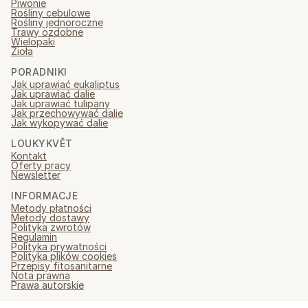
Piwonie
Rośliny cebulowe
Rośliny jednoroczne
Trawy ozdobne
Wielopaki
Zioła
PORADNIKI
Jak uprawiać eukaliptus
Jak uprawiać dalie
Jak uprawiać tulipany
Jak przechowywać dalie
Jak wykopywać dalie
LOUKYKVĚT
Kontakt
Oferty pracy
Newsletter
INFORMACJE
Metody płatności
Metody dostawy
Polityka zwrotów
Regulamin
Polityka prywatności
Polityka plików cookies
Przepisy fitosanitarne
Nota prawna
Prawa autorskie