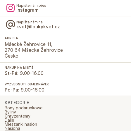
Napište nám přes
Instagram
Napište nám na
kvet@loukykvet.cz
ADRESA
Mšecké Žehrovice 11,
270 64 Mšecké Žehrovice
Česko
NÁKUP NA MÍSTĚ
St-Pá:
9.00-16.00
VYZVEDNUTÍ OBJEDNÁVEK
Po-Pá:
9.00-16.00
KATEGORIE
Bony podarunkowe
Byliny
Chryzantemy
Dalie
Mieszanki nasion
Nasiona