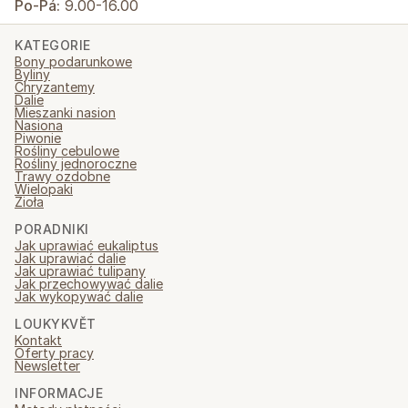
Po-Pá:
9.00-16.00
KATEGORIE
Bony podarunkowe
Byliny
Chryzantemy
Dalie
Mieszanki nasion
Nasiona
Piwonie
Rośliny cebulowe
Rośliny jednoroczne
Trawy ozdobne
Wielopaki
Zioła
PORADNIKI
Jak uprawiać eukaliptus
Jak uprawiać dalie
Jak uprawiać tulipany
Jak przechowywać dalie
Jak wykopywać dalie
LOUKYKVĚT
Kontakt
Oferty pracy
Newsletter
INFORMACJE