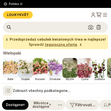
Polska
zł
🌷
Przedsprzedaż cebulek kwiatowych trwa w najlepsze!
Sprawdź
tegoroczną ofertę
. 🌷
Wielopaki
Aster
Onętek
Kocanki
Driakiew
Wyżlin
Cynia
Eustoma
Zobrazit všechny podkategorie…
Wkrótce
⋯
Filtrovat…
Dostępne
P
0
0
dostępne