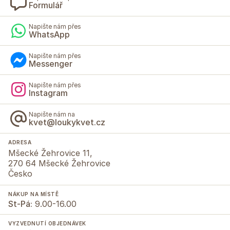
Formulář
Napište nám přes
WhatsApp
Napište nám přes
Messenger
Napište nám přes
Instagram
Napište nám na
kvet@loukykvet.cz
ADRESA
Mšecké Žehrovice 11,
270 64 Mšecké Žehrovice
Česko
NÁKUP NA MÍSTĚ
St-Pá:
9.00-16.00
VYZVEDNUTÍ OBJEDNÁVEK