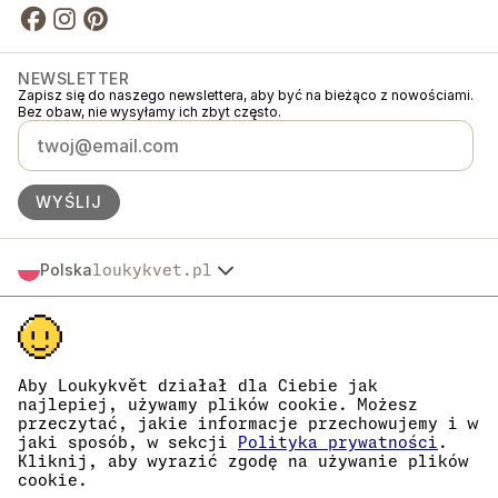
NEWSLETTER
Zapisz się do naszego newslettera, aby być na bieżąco z nowościami.
Bez obaw, nie wysyłamy ich zbyt często.
WYŚLIJ
Polska
loukykvet.pl
Česko
© 2016 →
2026
Loukykvět s.r.o.
Slovensko
Loukykvět s.r.o. jest zarejestrowana w Rejestrze Handlowym Sądu
Österreich
Miejskiego w Pradze, sekcja C, akta 268616.
Deutschland
Jesteśmy uczestnikami systemu zbiórki i recyklingu odpadów
France
opakowaniowych EKO-KOM pod numerem EKF00180493.
Aby Loukykvět działał dla Ciebie jak
Do wydawania paszportów roślin używamy numeru rejestracyjnego
najlepiej, używamy plików cookie. Możesz
België
0636.
przeczytać, jakie informacje przechowujemy i w
Danmark
Nasz numer rejestracyjny firmy to 05663687, numer VAT to
jaki sposób, w sekcji
Polityka prywatności
.
Eesti
CZ05663687.
Kliknij, aby wyrazić zgodę na używanie plików
Identyfikator skrzynki danych to eng827q.
España
cookie.
Numer EORI to CZ05663687.
Suomi