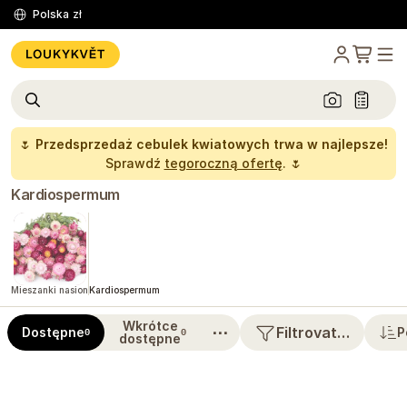
Polska
zł
🌷
Przedsprzedaż cebulek kwiatowych trwa w najlepsze!
Sprawdź
tegoroczną ofertę
. 🌷
Kardiospermum
Mieszanki nasion
Kardiospermum
Wkrótce
⋯
Filtrovat…
Dostępne
P
0
0
dostępne