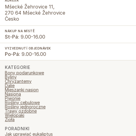
ADRESA
Mšecké Žehrovice 11,
270 64 Mšecké Žehrovice
Česko
NÁKUP NA MÍSTĚ
St-Pá:
9.00-16.00
VYZVEDNUTÍ OBJEDNÁVEK
Po-Pá:
9.00-16.00
KATEGORIE
Bony podarunkowe
Byliny
Chryzantemy
Dalie
Mieszanki nasion
Nasiona
Piwonie
Rośliny cebulowe
Rośliny jednoroczne
Trawy ozdobne
Wielopaki
Zioła
PORADNIKI
Jak uprawiać eukaliptus