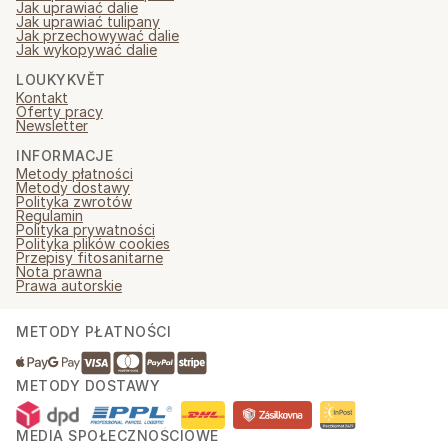
Jak uprawiać dalie
Jak uprawiać tulipany
Jak przechowywać dalie
Jak wykopywać dalie
LOUKYKVĚT
Kontakt
Oferty pracy
Newsletter
INFORMACJE
Metody płatności
Metody dostawy
Polityka zwrotów
Regulamin
Polityka prywatności
Polityka plików cookies
Przepisy fitosanitarne
Nota prawna
Prawa autorskie
METODY PŁATNOŚCI
METODY DOSTAWY
MEDIA SPOŁECZNOŚCIOWE