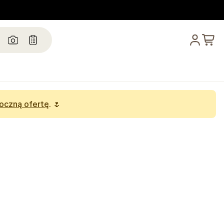
oczną ofertę
. 🌷