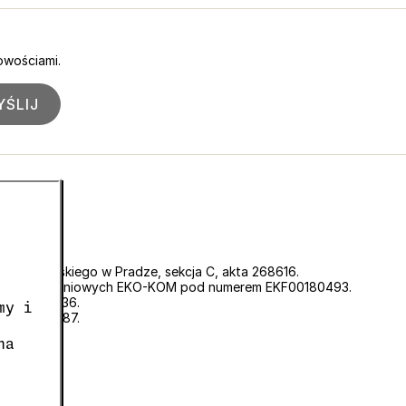
owościami.
ŚLIJ
 Sądu Miejskiego w Pradze, sekcja C, akta 268616.
padów opakowaniowych EKO-KOM pod numerem EKF00180493.
cyjnego 0636.
my i
o CZ05663687.
na