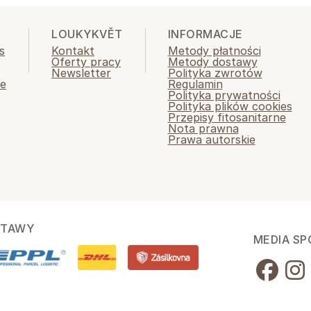
LOUKYKVĚT
INFORMACJE
s
Kontakt
Metody płatności
Oferty pracy
Metody dostawy
Newsletter
Polityka zwrotów
ie
Regulamin
Polityka prywatności
Polityka plików cookies
Przepisy fitosanitarne
Nota prawna
Prawa autorskie
STAWY
MEDIA S