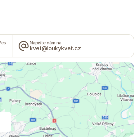
řes
Napište nám na
kvet@loukykvet.cz