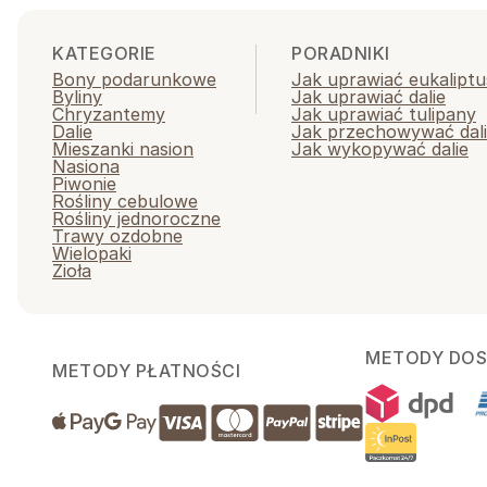
KATEGORIE
PORADNIKI
Bony podarunkowe
Jak uprawiać eukaliptu
Byliny
Jak uprawiać dalie
Chryzantemy
Jak uprawiać tulipany
Dalie
Jak przechowywać dal
Mieszanki nasion
Jak wykopywać dalie
Nasiona
Piwonie
Rośliny cebulowe
Rośliny jednoroczne
Trawy ozdobne
Wielopaki
Zioła
METODY DO
METODY PŁATNOŚCI