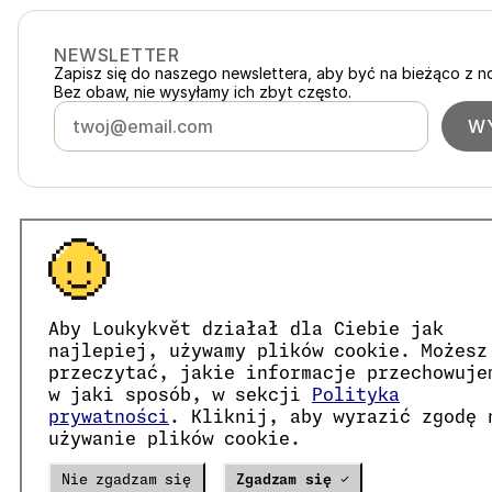
NEWSLETTER
Zapisz się do naszego newslettera, aby być na bieżąco z n
Bez obaw, nie wysyłamy ich zbyt często.
WY
Polska
loukykvet.pl
Česko
loukykvet.cz
Slovensko
loukykvet.sk
© 2016 →
2026
Loukykvět s.r.o.
Österreich
loukykvet.at
Aby Loukykvět działał dla Ciebie jak
Loukykvět s.r.o. jest zarejestrowana w Rejestrze Handlowym
Deutschland
loukykvet.de
Jesteśmy uczestnikami systemu zbiórki i recyklingu od
najlepiej, używamy plików cookie. Możesz
France
Do wydawania paszportów roślin używamy numeru rejestra
loukykvet.fr
przeczytać, jakie informacje przechowuje
Nasz numer rejestracyjny firmy to 05663687, numer VAT t
België
w jaki sposób, w sekcji
Polityka
loukykvet.be
Identyfikator skrzynki danych to eng827q.
prywatności
. Kliknij, aby wyrazić zgodę 
Danmark
loukykvet.dk
Numer EORI to CZ05663687.
używanie plików cookie.
Jesteśmy płatnikami VAT.
Eesti
loukykvet.ee
España
loukykvet.es
Verze
20302
PRODUCTION
Nie zgadzam się
Zgadzam się ✓