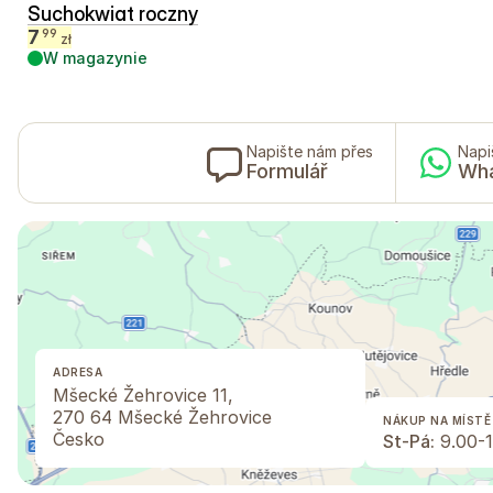
Suchokwiat roczny
7
99
zł
W magazynie
Napište nám přes
Napi
Formulář
Wh
ADRESA
Mšecké Žehrovice 11,
270 64 Mšecké Žehrovice
NÁKUP NA MÍSTĚ
Česko
St-Pá:
9.00-1