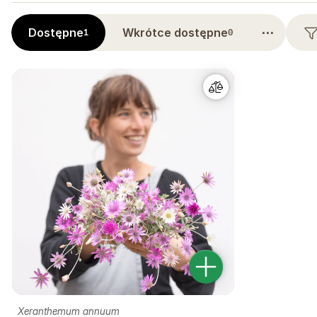
⋯
Dostępne
Wkrótce dostępne
1
0
Xeranthemum annuum