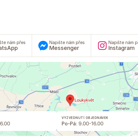
šte nám přes
Napište nám přes
Napište nám p
atsApp
Messenger
Instagram
VYZVEDNUTÍ OBJEDNÁVEK
6.00
Po-Pá:
9.00-16.00